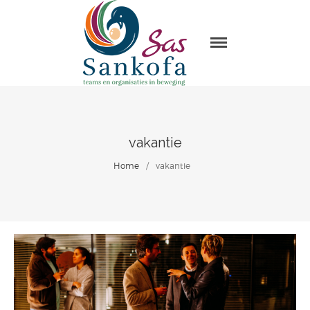
Sas Sankofa
Home
Leiderschap & organisatie
ontwikkeling
Trainingen en Masterclasses
vakantie
Visie
Home
/
vakantie
Over Sas Sankofa
Klanten
Blogs
Contact