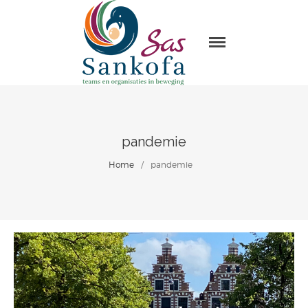
Sas Sankofa
Home
Leiderschap & organisatie
ontwikkeling
Trainingen en Masterclasses
pandemie
Visie
Home
/
pandemie
Over Sas Sankofa
Klanten
Blogs
Contact