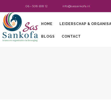
06 – 508 698 12
info@sassankofa.nl
HOME
LEIDERSCHAP & ORGANIS
BLOGS
CONTACT
Sas Sankofa