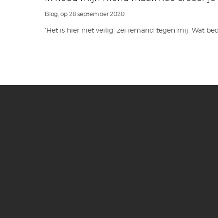
Blog
, op 28 september 2020
‘Het is hier niet veilig’ zei iemand tegen mij. Wat be