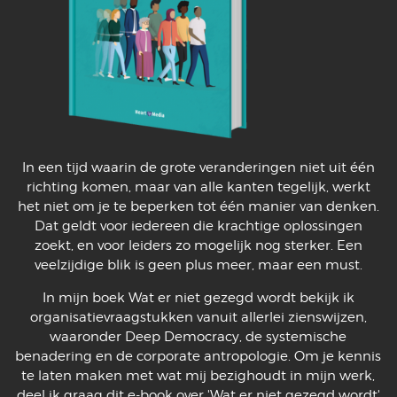
In een tijd waarin de grote veranderingen niet uit één
richting komen, maar van alle kanten tegelijk, werkt
het niet om je te beperken tot één manier van denken.
Dat geldt voor iedereen die krachtige oplossingen
zoekt, en voor leiders zo mogelijk nog sterker. Een
veelzijdige blik is geen plus meer, maar een must.
In mijn boek Wat er niet gezegd wordt bekijk ik
organisatievraagstukken vanuit allerlei zienswijzen,
waaronder Deep Democracy, de systemische
benadering en de corporate antropologie. Om je kennis
te laten maken met wat mij bezighoudt in mijn werk,
deel ik graag dit e-book over 'Wat er niet gezegd wordt'