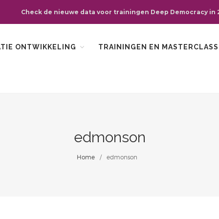
Check de nieuwe data voor trainingen Deep Democracy in 
ATIE ONTWIKKELING
TRAININGEN EN MASTERCLASS
edmonson
Home
/
edmonson