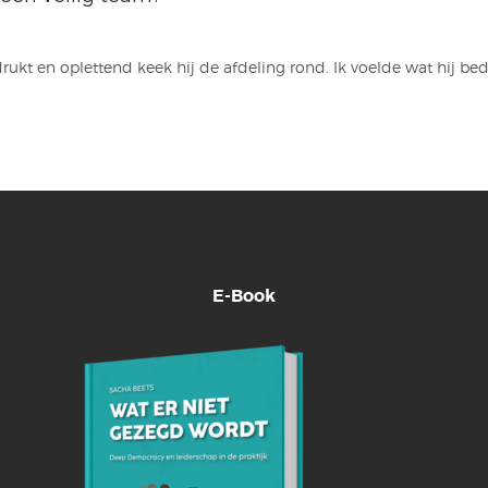
drukt en oplettend keek hij de afdeling rond. Ik voelde wat hij bedo
E-Book