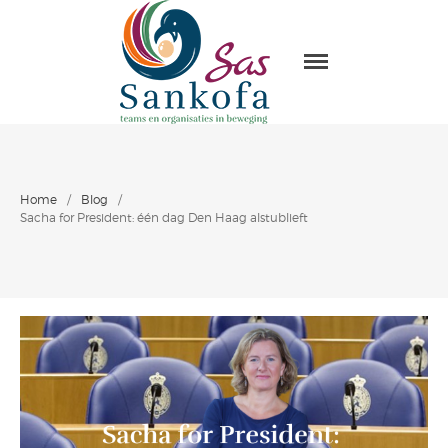
Sas Sankofa
Home
Leiderschap & organisatie
Home
/
Blog
/
ontwikkeling
Sacha for President: één dag Den Haag alstublieft
Trainingen en Masterclasses
Visie
Over Sas Sankofa
Klanten
Blogs
Contact