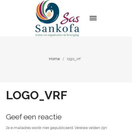
Sas Sankofa
Home
Leiderschap & organisatie
ontwikkeling
Trainingen en Masterclasses
Home
/
logo_vrf
Visie
Over Sas Sankofa
Klanten
LOGO_VRF
Blogs
Contact
Geef een reactie
Je e-mailadres wordt niet gepubliceerd.
Vereiste velden zijn