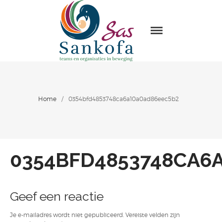
Sas Sankofa
Home
Leiderschap & organisatie
ontwikkeling
Trainingen en Masterclasses
Home
/
0354bfd4853748ca6a10a0ad86eec5b2
Visie
Over Sas Sankofa
Klanten
0354BFD4853748CA6
Blogs
Contact
Geef een reactie
Je e-mailadres wordt niet gepubliceerd.
Vereiste velden zijn