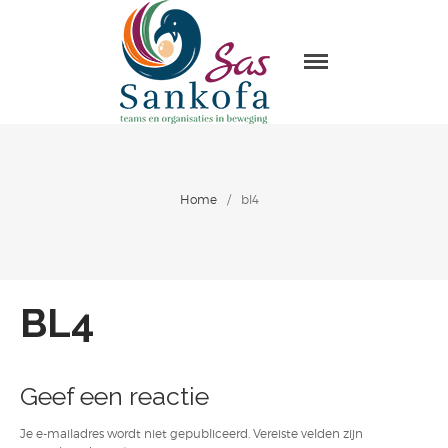
Sas Sankofa
Home
Leiderschap & organisatie
ontwikkeling
Trainingen en Masterclasses
Home
/
bl4
Visie
Over Sas Sankofa
Klanten
BL4
Blogs
Contact
Geef een reactie
Je e-mailadres wordt niet gepubliceerd.
Vereiste velden zijn