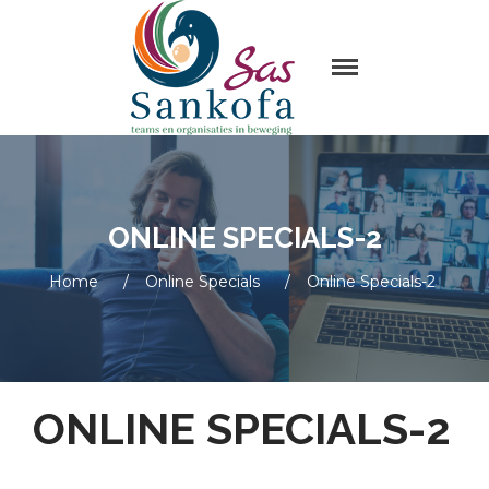
Sas Sankofa
Home
Leiderschap & organisatie
ontwikkeling
Trainingen en Masterclasses
ONLINE SPECIALS-2
Visie
Over Sas Sankofa
Home
/
Online Specials
/
Online Specials-2
Klanten
Blogs
Contact
ONLINE SPECIALS-2