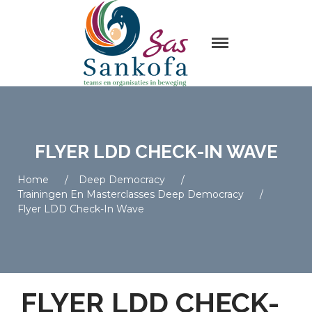
Sas Sankofa
Home
Leiderschap & organisatie
ontwikkeling
Trainingen en Masterclasses
FLYER LDD CHECK-IN WAVE
Visie
Over Sas Sankofa
Home
/
Deep Democracy
/
Trainingen En Masterclasses Deep Democracy
/
Klanten
Flyer LDD Check-In Wave
Blogs
Contact
FLYER LDD CHECK-