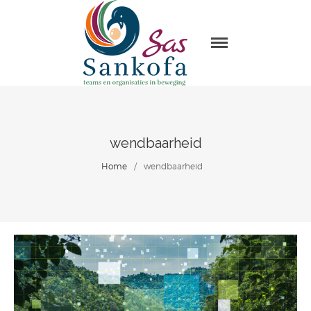
Sas Sankofa
Home
Leiderschap & organisatie
ontwikkeling
Trainingen en Masterclasses
wendbaarheid
Visie
Home
/
wendbaarheid
Over Sas Sankofa
Klanten
Blogs
Contact