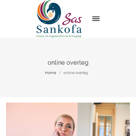
Sas Sankofa
Home
Leiderschap & organisatie
ontwikkeling
Trainingen en Masterclasses
online overleg
Visie
Home
/
online overleg
Over Sas Sankofa
Klanten
Blogs
Contact