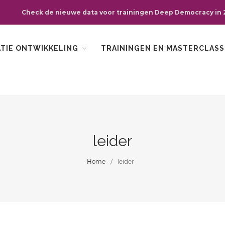
Check de nieuwe data voor trainingen Deep Democracy in 
ATIE ONTWIKKELING
TRAININGEN EN MASTERCLASS
leider
Home
/
leider