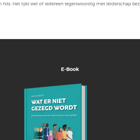
hits. Het lijkt wel of iedereen tegenwoordig met leiderschap bezig 
E-Book