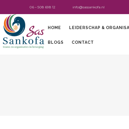
06 – 508 698 12
info@sassankofa.nl
HOME
LEIDERSCHAP & ORGANIS
BLOGS
CONTACT
Sas Sankofa