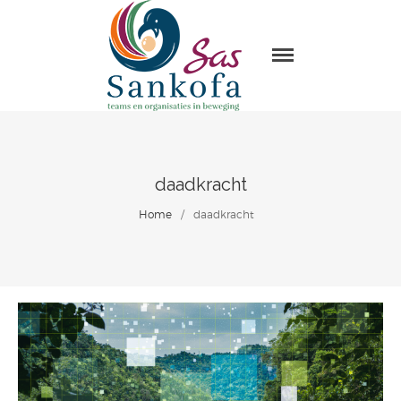
Sas Sankofa
Home
Leiderschap & organisatie
ontwikkeling
Trainingen en Masterclasses
daadkracht
Visie
Home
/
daadkracht
Over Sas Sankofa
Klanten
Blogs
Contact