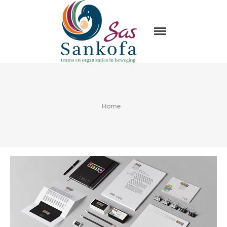
Sas Sankofa
Home
Home
Leiderschap & organisatie
ontwikkeling
Trainingen en Masterclasses
Visie
Over Sas Sankofa
Klanten
Blogs
Contact