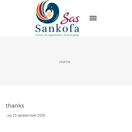
Sas Sankofa
Home
Leiderschap & organisatie
ontwikkeling
Trainingen en Masterclasses
Visie
Home
Over Sas Sankofa
Klanten
Blogs
Contact
thanks
, op 25 september 2016